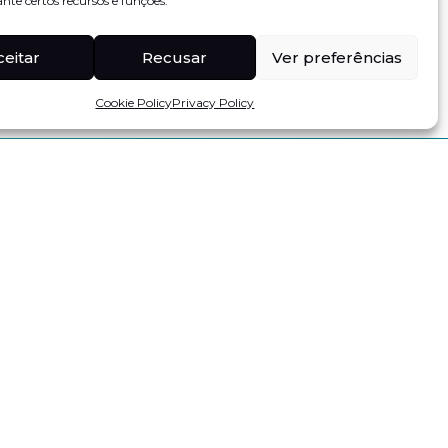
te certos recursos e funções.
ceitar
Recusar
Ver preferências
Cookie Policy
Privacy Policy
Subscribe Newsletter
I authorize the processing of my personal data for the purposes