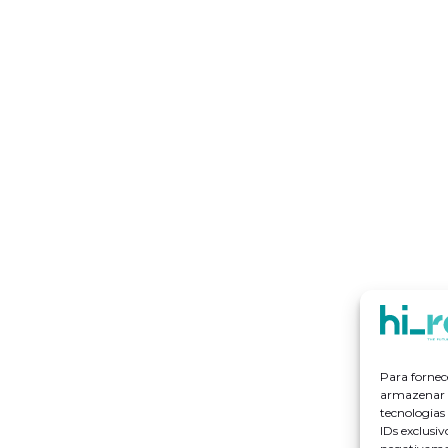
Para fornec
armazenar e
tecnologia
IDs exclusiv