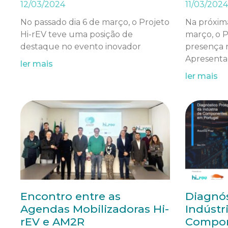
12/03/2024
11/03/2024
No passado dia 6 de março, o Projeto
Na próxima 
Hi-rEV teve uma posição de
março, o P
destaque no evento inovador
presença 
Apresenta
ler mais
ler mais
Encontro entre as
Diagnós
Agendas Mobilizadoras Hi-
Indústr
rEV e AM2R
Compon