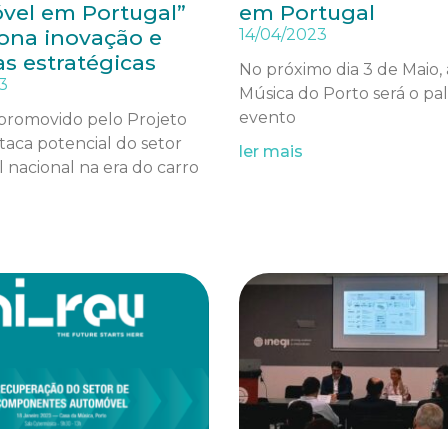
vel em Portugal”
em Portugal
ona inovação e
14/04/2023
as estratégicas
No próximo dia 3 de Maio, 
3
Música do Porto será o pa
evento
promovido pelo Projeto
taca potencial do setor
ler mais
nacional na era do carro