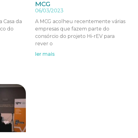
MCG
06/03/2023
a Casa da
A MCG acolheu recentemente várias
lco do
empresas que fazem parte do
consórcio do projeto Hi-rEV para
rever o
ler mais