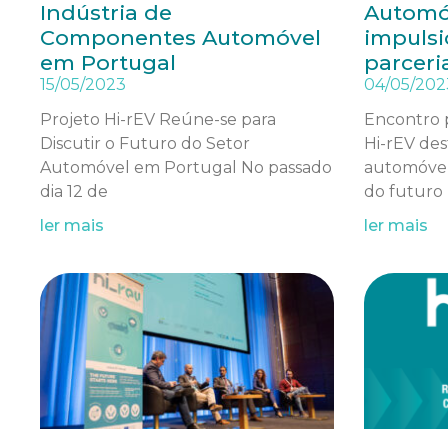
Indústria de
Automó
Componentes Automóvel
impulsi
em Portugal
parceri
15/05/2023
04/05/202
Projeto Hi-rEV Reúne-se para
Encontro 
Discutir o Futuro do Setor
Hi-rEV des
Automóvel em Portugal No passado
automóvel 
dia 12 de
do futuro
ler mais
ler mais