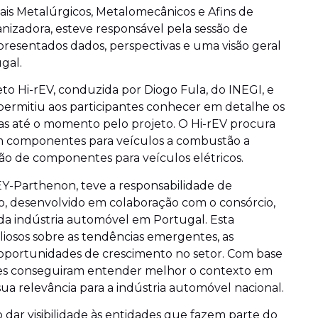
ais Metalúrgicos, Metalomecânicos e Afins de
nizadora, esteve responsável pela sessão de
resentados dados, perspectivas e uma visão geral
gal.
to Hi-rEV, conduzida por Diogo Fula, do INEGI, e
 permitiu aos participantes conhecer em detalhe os
das até o momento pelo projeto. O Hi-rEV procura
 componentes para veículos a combustão a
ão de componentes para veículos elétricos.
EY-Parthenon, teve a responsabilidade de
, desenvolvido em colaboração com o consórcio,
 da indústria automóvel em Portugal. Esta
liosos sobre as tendências emergentes, as
oportunidades de crescimento no setor. Com base
ntes conseguiram entender melhor o contexto em
 sua relevância para a indústria automóvel nacional.
 dar visibilidade às entidades que fazem parte do