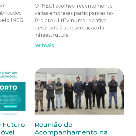
ade
O INEGI acolheu recentemente
abricados
várias empresas participantes no
pelo INEGI
Projeto Hi-rEV numa iniciativa
destinada à apresentação da
infraestrutura
ler mais
e Futuro
Reunião de
móvel
Acompanhamento na