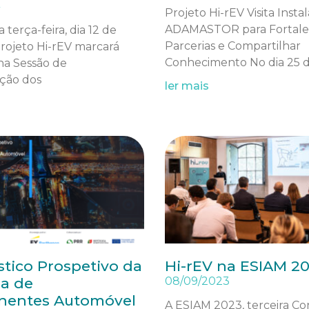
Projeto Hi-rEV Visita Insta
ADAMASTOR para Fortale
terça-feira, dia 12 de
Parcerias e Compartilhar
rojeto Hi-rEV marcará
Conhecimento No dia 25 d
na Sessão de
ção dos
ler mais
tico Prospetivo da
Hi-rEV na ESIAM 2
ia de
08/09/2023
entes Automóvel
A ESIAM 2023, terceira Co