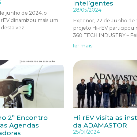
4
Inteligentes
28/05/2024
de junho de 2024, o
i-rEV dinamizou mais um
Exponor, 22 de Junho de
 desta vez
projeto Hi-rEV participou n
360 TECH INDUSTRY – Fei
ler mais
no 2º Encontro
Hi-rEV visita as ins
das Agendas
da ADAMASTOR
adoras
25/01/2024