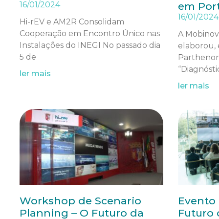
16/01/2024
em Por
16/01/2024
Hi-rEV e AM2R Consolidam
Cooperação em Encontro Único nas
A Mobinov
Instalações do INEGI No passado dia
elaborou,
5 de
Parthenon
“Diagnósti
ler mais
ler mais
Workshop de Scenario
Evento 
Planning – O Futuro da
Futuro 