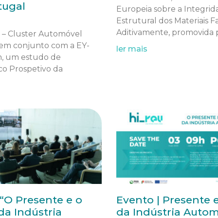
tugal
Europeia sobre a Integrid
Estrutural dos Materiais F
Aditivamente, promovida 
 – Cluster Automóvel
 em conjunto com a EY-
ler mais
, um estudo de
co Prospetivo da
“O Presente e o
Evento | Presente 
da Indústria
da Indústria Auto