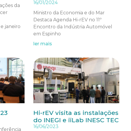
16/01/2024
lações da
cer
Ministro da Economia e do Mar
Destaca Agenda Hi-rEV no 11º
e janeiro
Encontro da Indústria Automóvel
em Espinho
ler mais
023
Hi-rEV visita as instalações
do INEGI e iiLab INESC TEC
16/06/2023
nferência