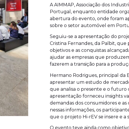
A AIMMAP, Associação dos Industri
Portugal, enquanto entidade orga
abertura do evento, onde foram ap
sobre o setor automóvel em Portu
Seguiu-se a apresentação do proje
Cristina Fernandes, da Palbit, que
objetivos e as conquistas alcança
ajudar as empresas que produzem
fazerem a transição para a produç
Hermano Rodrigues, principal da 
apresentar um estudo de mercado
que analisa o presente e o futuro
apresentação forneceu insights va
demandas dos consumidores e as 
nessas informações, os participa
que o projeto Hi-rEV se insere e a
O evento teve ainda como objetivo