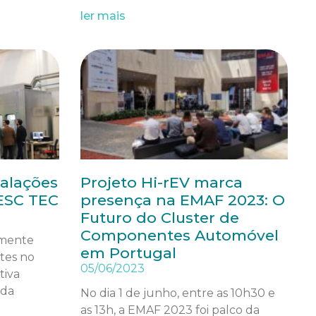
ler mais
talações
Projeto Hi-rEV marca
NESC TEC
presença na EMAF 2023: O
Futuro do Cluster de
Componentes Automóvel
emente
em Portugal
ntes no
05/06/2023
tiva
 da
No dia 1 de junho, entre as 10h30 e
as 13h, a EMAF 2023 foi palco da