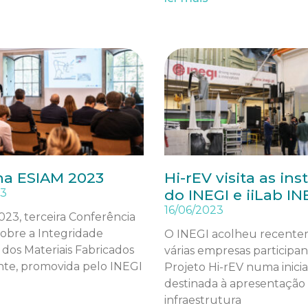
na ESIAM 2023
Hi-rEV visita as ins
23
do INEGI e iiLab I
16/06/2023
23, terceira Conferência
obre a Integridade
O INEGI acolheu recent
 dos Materiais Fabricados
várias empresas participa
nte, promovida pelo INEGI
Projeto Hi-rEV numa inicia
destinada à apresentação
infraestrutura