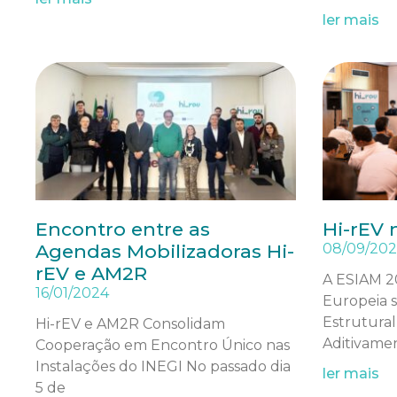
ler mais
Encontro entre as
Hi-rEV 
Agendas Mobilizadoras Hi-
08/09/20
rEV e AM2R
A ESIAM 20
16/01/2024
Europeia s
Estrutural
Hi-rEV e AM2R Consolidam
Aditivame
Cooperação em Encontro Único nas
Instalações do INEGI No passado dia
ler mais
5 de