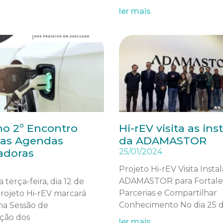
ler mais
no 2º Encontro
Hi-rEV visita as ins
das Agendas
da ADAMASTOR
adoras
25/01/2024
Projeto Hi-rEV Visita Insta
ADAMASTOR para Fortale
terça-feira, dia 12 de
Parcerias e Compartilhar
rojeto Hi-rEV marcará
Conhecimento No dia 25 d
na Sessão de
ção dos
ler mais