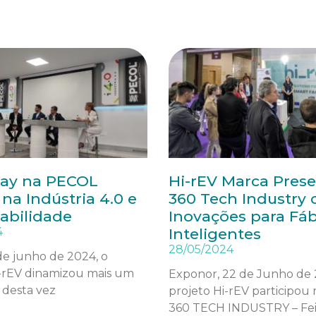
ay na PECOL
Hi-rEV Marca Pres
na Indústria 4.0 e
360 Tech Industry
abilidade
Inovações para Fáb
4
Inteligentes
28/05/2024
de junho de 2024, o
i-rEV dinamizou mais um
Exponor, 22 de Junho de
 desta vez
projeto Hi-rEV participou n
360 TECH INDUSTRY – Fei