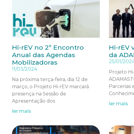
Hi-rEV no 2º Encontro
Hi-rEV v
Anual das Agendas
da AD
Mobilizadoras
25/01/202
11/03/2024
Projeto Hi
ADAMASTO
Na próxima terça-feira, dia 12 de
Parcerias 
março, o Projeto Hi-rEV marcará
Conhecime
presença na Sessão de
Apresentação dos
ler mais
ler mais