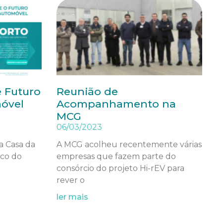
e Futuro
Reunião de
móvel
Acompanhamento na
MCG
06/03/2023
a Casa da
A MCG acolheu recentemente várias
lco do
empresas que fazem parte do
consórcio do projeto Hi-rEV para
rever o
ler mais