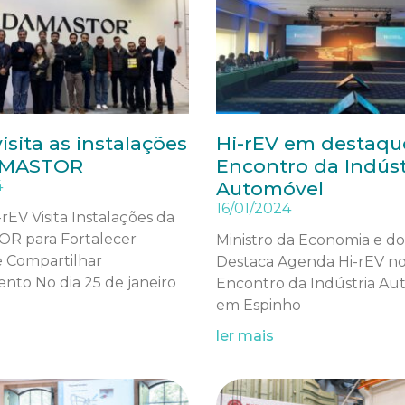
isita as instalações
Hi-rEV em destaque
AMASTOR
Encontro da Indúst
4
Automóvel
16/01/2024
-rEV Visita Instalações da
R para Fortalecer
Ministro da Economia e d
e Compartilhar
Destaca Agenda Hi-rEV no 
nto No dia 25 de janeiro
Encontro da Indústria A
em Espinho
ler mais