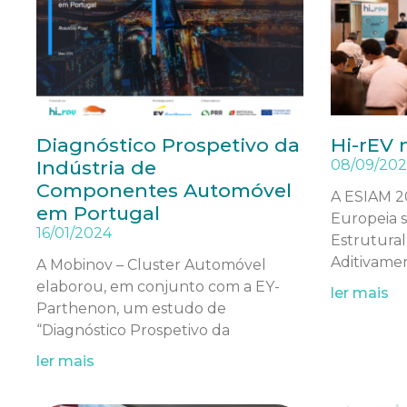
Diagnóstico Prospetivo da
Hi-rEV 
Indústria de
08/09/20
Componentes Automóvel
A ESIAM 20
em Portugal
Europeia s
16/01/2024
Estrutural
Aditivame
A Mobinov – Cluster Automóvel
elaborou, em conjunto com a EY-
ler mais
Parthenon, um estudo de
“Diagnóstico Prospetivo da
ler mais