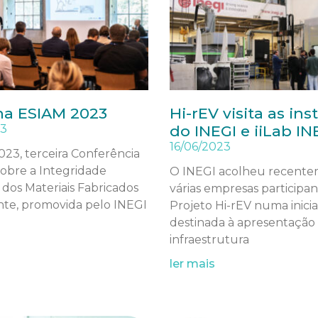
na ESIAM 2023
Hi-rEV visita as ins
23
do INEGI e iiLab I
16/06/2023
23, terceira Conferência
obre a Integridade
O INEGI acolheu recent
 dos Materiais Fabricados
várias empresas participa
nte, promovida pelo INEGI
Projeto Hi-rEV numa inicia
destinada à apresentação
infraestrutura
ler mais