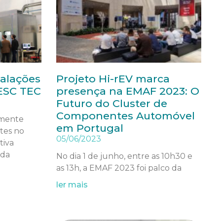
talações
Projeto Hi-rEV marca
NESC TEC
presença na EMAF 2023: O
Futuro do Cluster de
Componentes Automóvel
emente
em Portugal
ntes no
05/06/2023
tiva
 da
No dia 1 de junho, entre as 10h30 e
as 13h, a EMAF 2023 foi palco da
ler mais