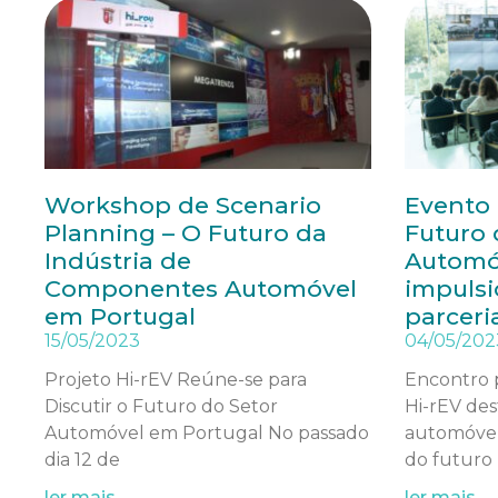
Workshop de Scenario
Evento 
Planning – O Futuro da
Futuro 
Indústria de
Automó
Componentes Automóvel
impulsi
em Portugal
parceri
15/05/2023
04/05/202
Projeto Hi-rEV Reúne-se para
Encontro 
Discutir o Futuro do Setor
Hi-rEV des
Automóvel em Portugal No passado
automóvel 
dia 12 de
do futuro
ler mais
ler mais