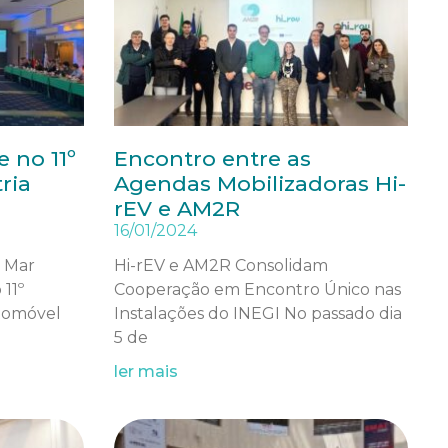
 no 11º
Encontro entre as
ria
Agendas Mobilizadoras Hi-
rEV e AM2R
16/01/2024
o Mar
Hi-rEV e AM2R Consolidam
11º
Cooperação em Encontro Único nas
utomóvel
Instalações do INEGI No passado dia
5 de
ler mais