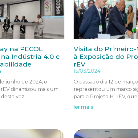
ay na PECOL
Visita do Primeiro-
na Indústria 4.0 e
à Exposição do Pro
abilidade
rEV
4
15/03/2024
de junho de 2024, o
O passado dia 12 de març
i-rEV dinamizou mais um
representou um marco sig
 desta vez
para o Projeto Hi-rEV, que
ler mais